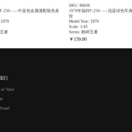
SKU: 86650
特F-250——中蓝色金属漆配银色条
1979年福特F-250——浅蓝绿色
纹
 1979
Model Year: 1979
Scale: 1/43
粉碎王者
Series: 粉碎王者
￥
159
.00
我们
 of Valor
nk
 Proud