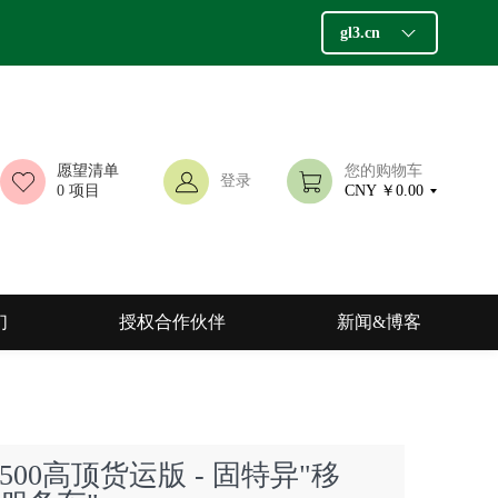
gl3.cn
愿望清单
您的购物车
登录
0
项目
CNY ￥0.00
们
授权合作伙伴
新闻&博客
r 2500高顶货运版 - 固特异"移