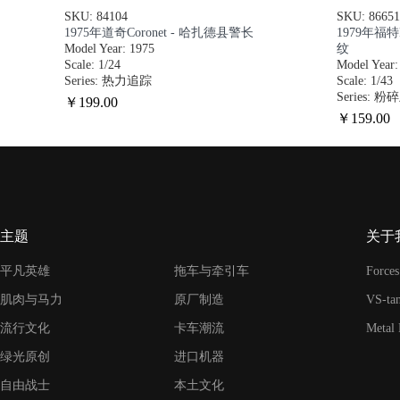
SKU: 84104
SKU: 86651
1975年道奇Coronet - 哈扎德县警长
1979年福
Model Year: 1975
纹
Scale: 1/24
Model Year:
Series: 热力追踪
Scale: 1/43
Series: 
￥
199
.00
￥
159
.00
主题
关于
平凡英雄
拖车与牵引车
Forces
肌肉与马力
原厂制造
VS-ta
流行文化
卡车潮流
Metal
绿光原创
进口机器
自由战士
本土文化