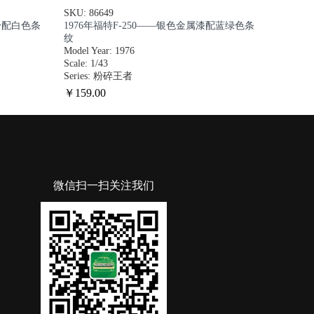
SKU: 86649
车身配白色条
1976年福特F-250——银色金属漆配蓝绿色条
纹
Model Year: 1976
Scale: 1/43
Series: 粉碎王者
￥
159
.00
微信扫一扫关注我们