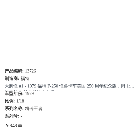
产品编码:
13726
制造商:
福特
大脚怪 #1 - 1979 福特 F-250 怪兽卡车美国 250 周年纪念版，附 1:18
比例鲍勃·钱德勒站立人偶
车型年份:
1979
比例:
1/18
系列名称:
粉碎王者
系列号:
-
￥
949
.00