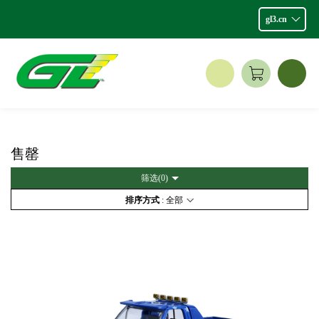
gl3.cn
售罄
筛选(
0
)
排序方式
: 全部