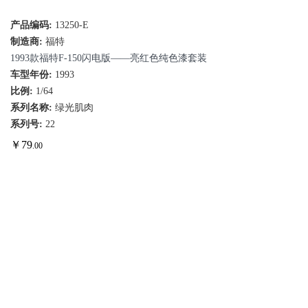
产品编码:
13250-E
制造商:
福特
1993款福特F-150闪电版——亮红色纯色漆套装
车型年份:
1993
比例:
1/64
系列名称:
绿光肌肉
系列号:
22
￥
79
.00