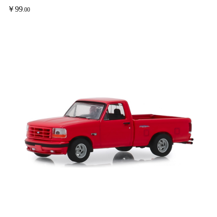
￥
99
.00