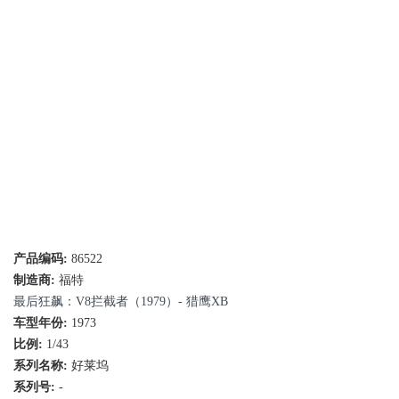
产品编码:
86522
制造商:
福特
最后狂飙：V8拦截者（1979）- 猎鹰XB
车型年份:
1973
比例:
1/43
系列名称:
好莱坞
系列号:
-