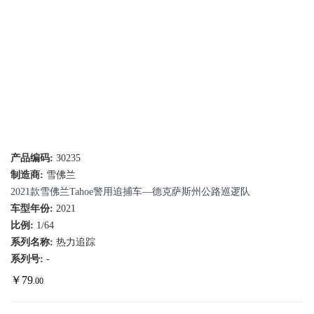
产品编码:
30235
制造商:
雪佛兰
2021款雪佛兰Tahoe警用追捕车—德克萨斯州公路巡逻队
车型年份:
2021
比例:
1/64
系列名称:
热力追踪
系列号:
-
￥
79
.00