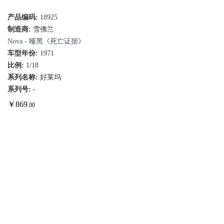
产品编码:
18925
制造商:
雪佛兰
Nova - 哑黑《死亡证据》
车型年份:
1971
比例:
1/18
系列名称:
好莱坞
系列号:
-
￥
869
.00