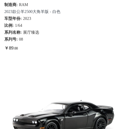
制造商:
RAM
2023款公羊2500大角羊版 - 白色
车型年份:
2023
比例:
1/64
系列名称:
展厅臻选
系列号:
08
￥
89
.00