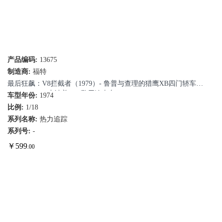
产品编码:
13675
制造商:
福特
最后狂飙：V8拦截者（1979）- 鲁普与查理的猎鹰XB四门轿车
M.F.P. #08 - “大波普”XB警用追击车
车型年份:
1974
比例:
1/18
系列名称:
热力追踪
系列号:
-
￥
599
.00