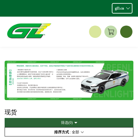
gl3.cn
现货
筛选(
0
)
排序方式
: 全部