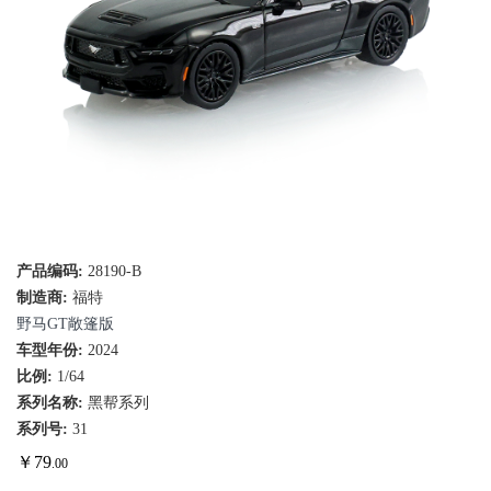
产品编码:
28190-B
制造商:
福特
野马GT敞篷版
车型年份:
2024
比例:
1/64
系列名称:
黑帮系列
系列号:
31
￥
79
.00