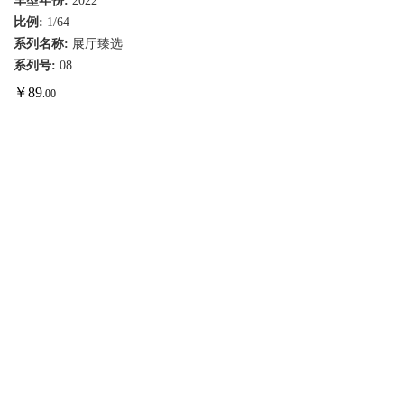
车型年份:
2022
比例:
1/64
系列名称:
展厅臻选
系列号:
08
￥
89
.00