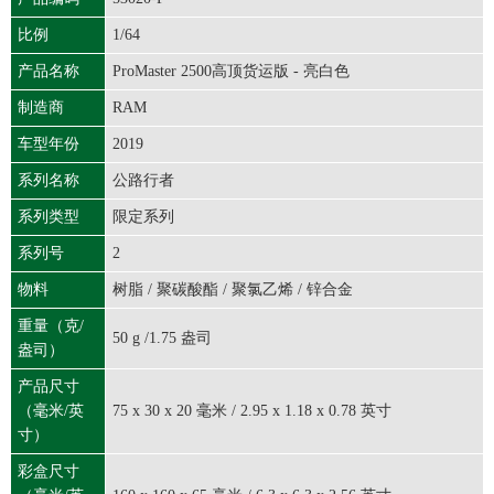
比例
1/64
产品名称
ProMaster 2500高顶货运版 - 亮白色
制造商
RAM
车型年份
2019
系列名称
公路行者
系列类型
限定系列
系列号
2
物料
树脂 / 聚碳酸酯 / 聚氯乙烯 / 锌合金
重量（克/
50 g /1.75 盎司
盎司）
产品尺寸
（毫米/英
75 x 30 x 20 毫米 / 2.95 x 1.18 x 0.78 英寸
寸）
彩盒尺寸