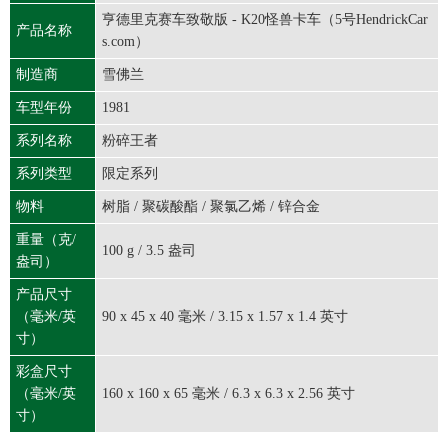
亨德里克赛车致敬版 - K20怪兽卡车（5号HendrickCar
产品名称
s.com）
制造商
雪佛兰
车型年份
1981
系列名称
粉碎王者
系列类型
限定系列
物料
树脂 / 聚碳酸酯 / 聚氯乙烯 / 锌合金
重量（克/
100 g / 3.5 盎司
盎司）
产品尺寸
（毫米/英
90 x 45 x 40 毫米 / 3.15 x 1.57 x 1.4 英寸
寸）
彩盒尺寸
（毫米/英
160 x 160 x 65 毫米 / 6.3 x 6.3 x 2.56 英寸
寸）