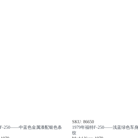
SKU: 86650
特F-250——中蓝色金属漆配银色条
1979年福特F-250——浅蓝绿色
纹