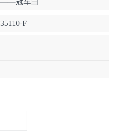
盖——冠军白
235110-F