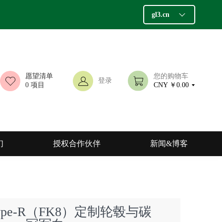
gl3.cn
愿望清单
您的购物车
登录
0
项目
CNY ￥0.00
们
授权合作伙伴
新闻&博客
pe-R（FK8）定制轮毂与碳