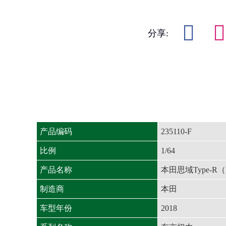
分享:
产品编码
235110-F
比例
1/64
产品名称
本田思域Type-
制造商
本田
车型年份
2018