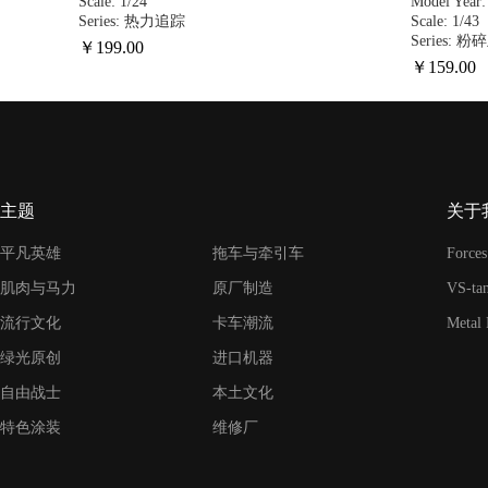
Scale: 1/24
Model Year:
Series: 热力追踪
Scale: 1/43
Series: 
￥
199
.00
￥
159
.00
主题
关于
平凡英雄
拖车与牵引车
Forces
肌肉与马力
原厂制造
VS-ta
流行文化
卡车潮流
Metal
绿光原创
进口机器
自由战士
本土文化
特色涂装
维修厂