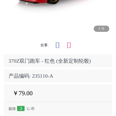
1/8
分享:
370Z双门跑车 - 红色 (全新定制轮毂)
产品编码:
235110-A
￥79.00
3
获得
G-币